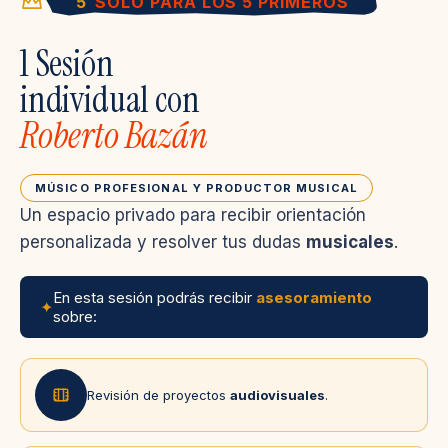
5
SOLO PARA LOS 5 PRIMEROS
1 Sesión
individual con
Roberto Bazán
MÚSICO PROFESIONAL Y PRODUCTOR MUSICAL
Un espacio privado para recibir orientación
personalizada y resolver tus dudas
musicales
.
En esta sesión podrás recibir
asesoramiento
✦
sobre:
Revisión de proyectos
audiovisuales
.